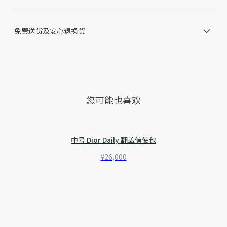
另附奶油白色鞋带一副
意大利制造
免费送货及安心退换货
因技术局限、产品改良或生产批次等原因，网站中的信息可能存
在色差、尺码误差、成分含量误差或其他细节误差，网站展示的
产品图片可能与产品实际外观不一致，以产品实物为准。如有相
关问题，请致电迪奥客服中心。
您可能也喜欢
中号 Dior Daily 翻盖信使包
¥26,000