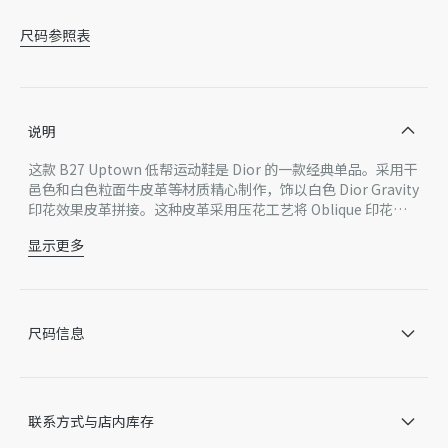
尺码参照表
说明
这款 B27 Uptown 低帮运动鞋是 Dior 的一款经典单品。采用干
邑色和白色粒面牛皮革等材质精心制作，饰以白色 Dior Gravity
印花效果皮革拼接。这种皮革采用压花工艺将 Oblique 印花呈
现于牛皮革之上，彰显 Dior 工坊的精湛工艺。CD Icon 造型的
显示更多
鞋带孔眼巧妙精致，白色橡胶鞋底、鞋舌和鞋跟处均饰以经典细
主体：牛皮革，科技面料
节，更显精致。低帮设计，时尚百搭，可与各式装扮相得益彰。
里料：科技面料
鞋舌饰以 CD Icon 标志
鞋底和鞋跟饰以 Dior 标志
尺码信息
低帮
鞋带开合搭配 CD Icon 孔眼
TPU 内底
白色橡胶外底
联系方式与店内库存
侧面缝线拼接结构
内含防尘袋