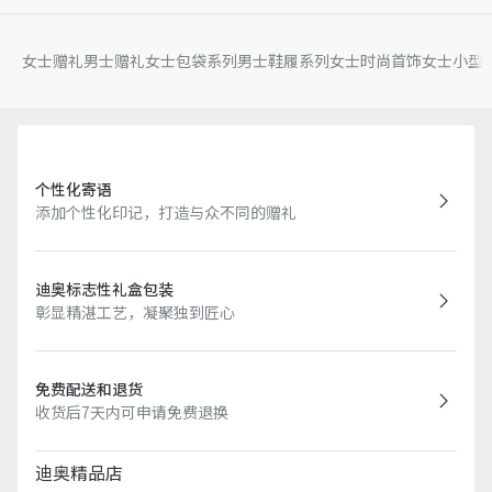
女士赠礼
男士赠礼
女士包袋系列
男士鞋履系列
女士时尚首饰
女士小型
个性化寄语
添加个性化印记，打造与众不同的赠礼
迪奥标志性礼盒包装
彰显精湛工艺，凝聚独到匠心
免费配送和退货
收货后7天内可申请免费退换
迪奥精品店