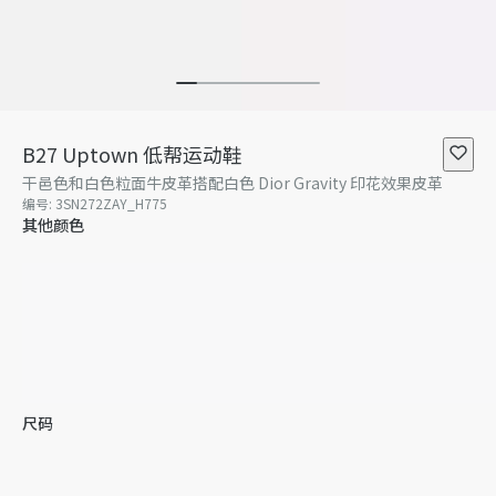
B27 Uptown 低帮运动鞋
干邑色和白色粒面牛皮革搭配白色 Dior Gravity 印花效果皮革
编号
:
3SN272ZAY_H775
其他颜色
尺码
36
37
38
暂无库存
39
暂无库存
40
41