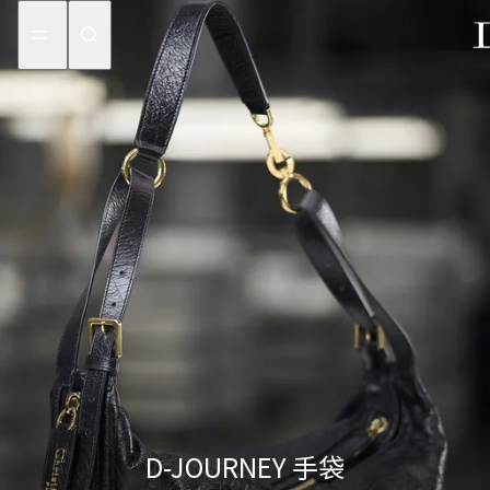
aria_goToMenu
aria_goToContent
D-JOURNEY 手袋