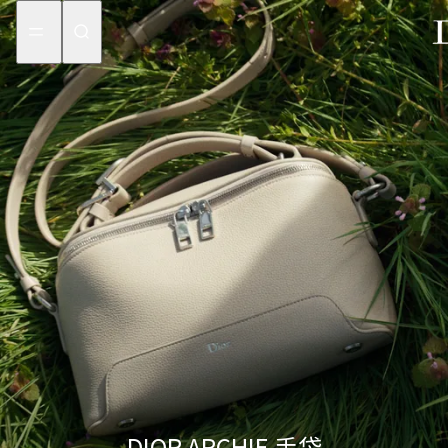
aria_goToMenu
aria_goToContent
DIOR ARCHIE 手袋