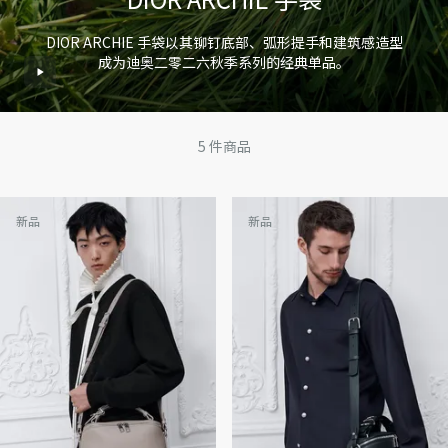
DIOR ARCHIE 手袋以其铆钉底部、弧形提手和建筑感造型
成为迪奥二零二六秋季系列的经典单品。
5
件商品
新品
新品