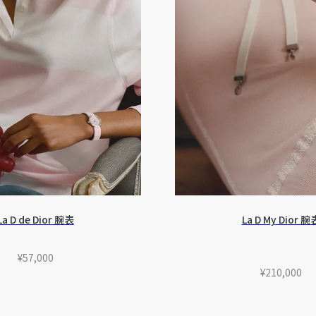
La D de Dior 腕表
La D My Dior 腕
¥57,000
¥210,000
LA D DE DIOR 系列