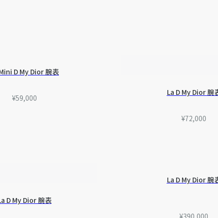
 Mini D My Dior 腕表
La D My Dior 腕
¥59,000
¥72,000
La D My Dior 腕
La D My Dior 腕表
¥390,000