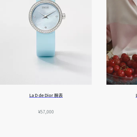
La D de Dior 腕表
¥57,000