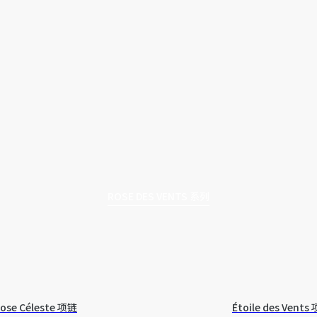
ROSE DES VENTS 系列
ose Céleste 项链
Étoile des Vents