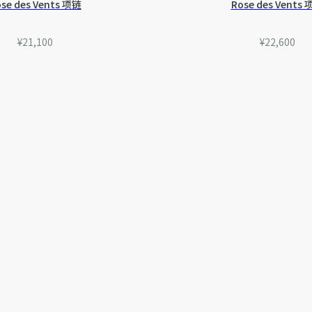
se des Vents 项链
Rose des Vents
¥21,100
¥22,600