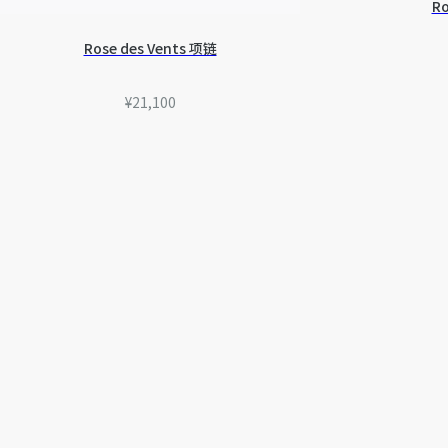
Ro
Rose des Vents 项链
¥21,100