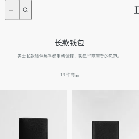
aria_goToMenu
aria_goToContent
长款钱包
男士长款钱包每季都重新诠释，彰显华丽摩登的风范。
13
件商品