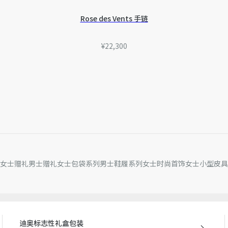
如需专业保养和维修，我们诚
因技术局限、产品改良或生
Rose des Vents 手链
量误差或其他细节误差，网
准。如有相关问题，请致电
¥22,300
女士赠礼
男士赠礼
女士包袋系列
男士鞋履系列
女士时尚首饰
女士小型皮具
迪奥标志性礼盒包装