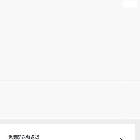
邀您预约前往 Dior 精品店。
产批次等原因，网站中的信息可能存在色差、尺码误差、成分含
站展示的产品图片可能与产品实际外观不一致，以产品实物为
迪奥客服中心。
免费配送和退货