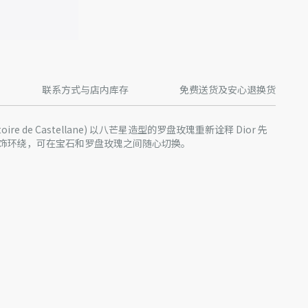
联系方式与店内库存
免费送货及安心退换货
ire de Castellane) 以八芒星造型的罗盘玫瑰重新诠释 Dior 先
饰环绕，可在宝石和罗盘玫瑰之间随心切换。
作为平均价值仅供参考
感，请避免与香水、酒精及其他化学品接触。
装盒中，置于干燥处，远离阳光直射和潮湿环境。
种运动之前，请先取下您佩戴的单品。
清洁，注意不要对宝石或镶座施加压力。