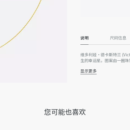
说明
尺码信息
维多利娅·德卡斯特兰 (Victo
生的幸运星。图案由一圈珠
显示更多
黄色 18K 金
钻石（0.04 克拉），
孔雀石
图案直径：12 毫米
保养：
为保持 Dior 珠宝的美
您可能也喜欢
请将每一件单品存放在原包
在沐浴、游泳或进行其他各
请使用不掉毛絮的软布轻柔