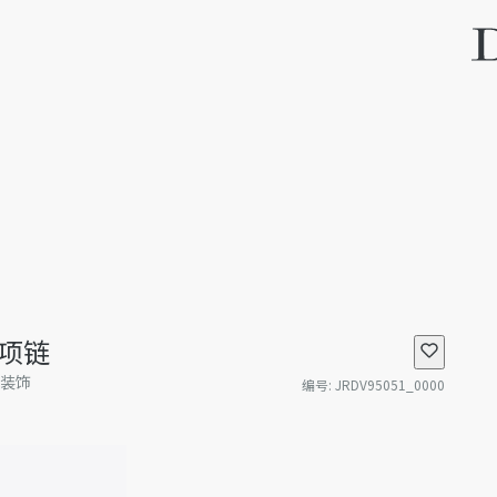
s 项链
石装饰
编号
:
JRDV95051_0000