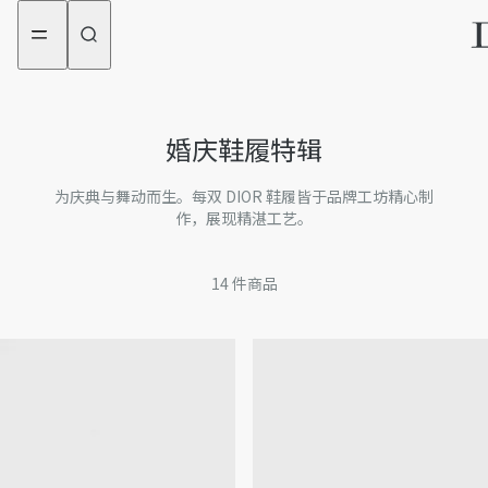
aria_goToMenu
aria_goToContent
婚庆鞋履特辑
为庆典与舞动而生。每双 DIOR 鞋履皆于品牌工坊精心制
作，展现精湛工艺。
14
件商品