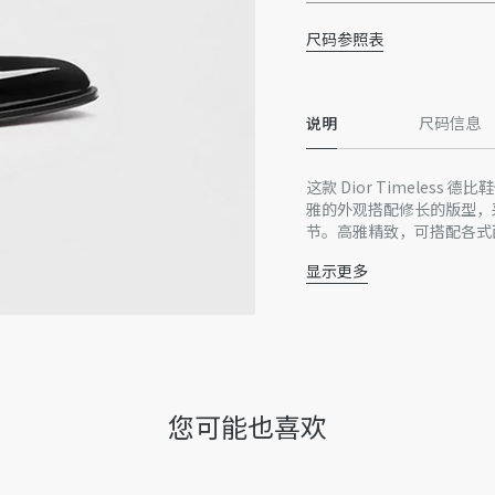
尺码参照表
说明
尺码信息
这款 Dior Timeless
雅的外观搭配修长的版型，
节。高雅精致，可搭配各式
显示更多
黑色漆皮牛皮革
鞋面饰以“Dior”标志
系带款式
皮革鞋底搭配防滑橡胶
拼接结构
内含防尘袋
您可能也喜欢
意大利制造
因技术局限、产品改良或生
量误差或其他细节误差，网