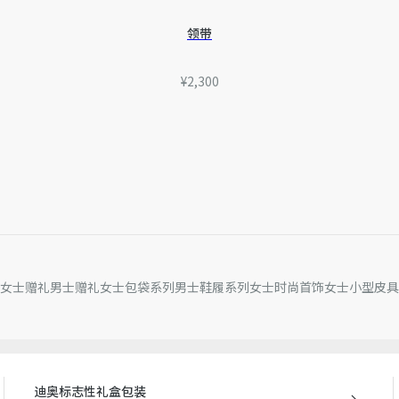
准。如有相关问题，请致电
领带
¥2,300
女士赠礼
男士赠礼
女士包袋系列
男士鞋履系列
女士时尚首饰
女士小型皮具
迪奥标志性礼盒包装