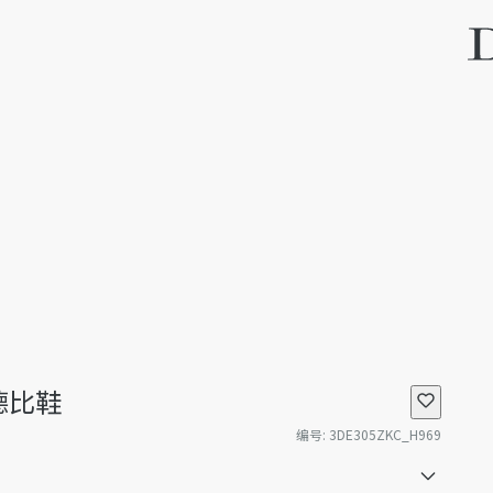
s 德比鞋
编号
:
3DE305ZKC_H969