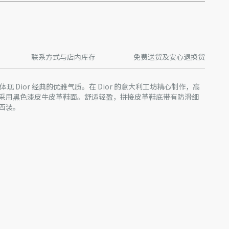
联系方式与店内库存
免费送货及安心退换货
 德比鞋体现 Dior 经典的优雅气质。在 Dior 的意大利工坊精心制作，高
采用黑色漆皮牛皮革鞋面。舒适轻盈，拼接皮革鞋底带有防滑细
西装。
细节
产批次等原因，网站中的信息可能存在色差、尺码误差、成分含
站展示的产品图片可能与产品实际外观不一致，以产品实物为