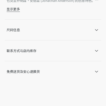
也突显乔纳森·安德森 (Jonathan Anderson) 的创意特色。采
用粒面牛皮革精心制作，点缀以特色皮革镶片和 CD 搭扣等经典
显示更多
细节提升格调，彰显醒目的美学风格。适合日常使用，搭配顶部
主体：牛皮革
手柄和肩带，可手提、肩背或斜挎。
里料：科技面料，棉，牛皮革
主隔层搭配双向拉链开合
内部插袋
尺码信息
后侧拉链口袋
可调节顶部手柄搭配金属覆层金属 CD 标志搭扣
可调节、可拆卸的皮革肩带
正面饰以热压 Dior 标志
联系方式与店内库存
内部饰有 Dior 压花标志
内含防尘袋
意大利制造
因技术局限、产品改良或生产批次等原因，网站中的信息可能存
免费送货及安心退换货
在色差、尺码误差、成分含量误差或其他细节误差，网站展示的
产品图片可能与产品实际外观不一致，以产品实物为准。如有相
关问题，请致电迪奥客服中心。