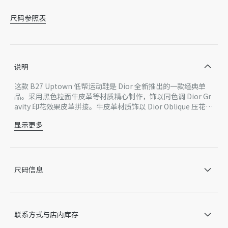
尺码参照表
说明
这款 B27 Uptown 低帮运动鞋是 Dior 全新推出的一款经典单
品。采用黑色粒面牛皮革等材质精心制作，饰以同色调 Dior Gr
avity 印花效果皮革拼接。牛皮革材质饰以 Dior Oblique 压花图
案，精美非凡，彰显 Dior 工坊的精湛工艺。CD Icon 造型的鞋
显示更多
带孔眼巧妙精致，黑色橡胶鞋底、鞋舌和鞋跟处均饰以经典细
主体：牛皮革，科技面料
节，更显精致。低帮设计，时尚百搭，可与各式装扮相得益彰。
里料：科技面料
鞋舌饰以 CD Icon 标志
鞋底和鞋跟饰以 Dior 标志
尺码信息
低帮
鞋带开合搭配 CD Icon 孔眼
TPU 内底
黑色橡胶外底
联系方式与店内库存
侧面缝线拼接结构
内含防尘袋