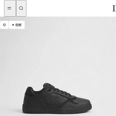
aria_goToMenu
aria_goToContent
视频