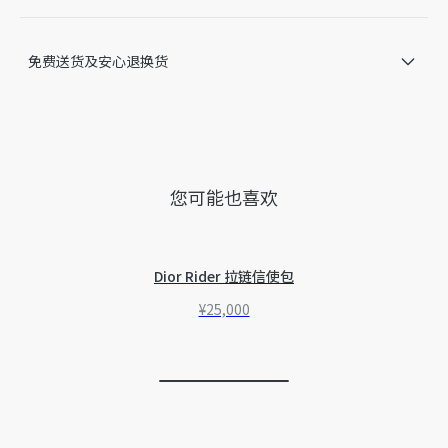
另附黑色鞋带一副
意大利制造
免费送货及安心退换货
因技术局限、产品改良或生产批次等原因，网站中的信息可能存
在色差、尺码误差、成分含量误差或其他细节误差，网站展示的
产品图片可能与产品实际外观不一致，以产品实物为准。如有相
关问题，请致电迪奥客服中心。
您可能也喜欢
Dior Rider 拉链信使包
¥25,000