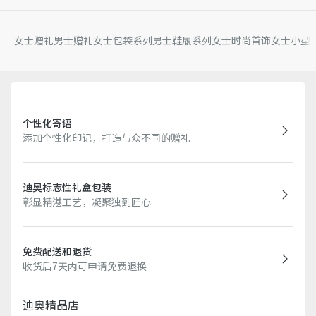
女士赠礼
男士赠礼
女士包袋系列
男士鞋履系列
女士时尚首饰
女士小型
个性化寄语
添加个性化印记，打造与众不同的赠礼
迪奥标志性礼盒包装
彰显精湛工艺，凝聚独到匠心
免费配送和退货
收货后7天内可申请免费退换
迪奥精品店