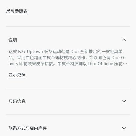
尺码参照表
说明
这款 B27 Uptown 低帮运动鞋是 Dior 全新推出的一款经典单
品。采用白色粒面牛皮革等材质精心制作，饰以同色调 Dior Gr
avity 印花效果皮革拼接。牛皮革材质饰以 Dior Oblique 压花图
案，精美非凡，彰显 Dior 工坊的精湛工艺。CD Icon 造型的鞋
显示更多
带孔眼巧妙精致，白色橡胶鞋底、鞋舌和鞋跟处均饰以经典细
主体：牛皮革，科技面料
节，更显精致。低帮设计，时尚百搭，可与各式装扮相得益彰。
里料：科技面料
鞋舌饰以 CD Icon 标志
鞋底和鞋跟饰以 Dior 标志
尺码信息
低帮
鞋带开合搭配 CD Icon 孔眼
TPU 内底
白色橡胶外底
联系方式与店内库存
侧面缝线拼接结构
内含防尘袋