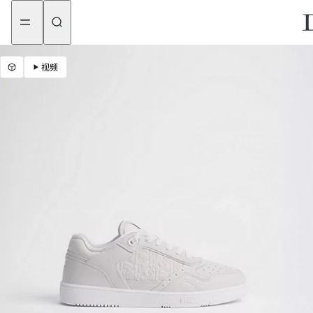
aria_goToMenu
aria_goToContent
视频