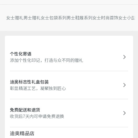
女士赠礼
男士赠礼
女士包袋系列
男士鞋履系列
女士时尚首饰
女士小型
个性化寄语
添加个性化印记，打造与众不同的赠礼
迪奥标志性礼盒包装
彰显精湛工艺，凝聚独到匠心
免费配送和退货
收货后7天内可申请免费退换
迪奥精品店