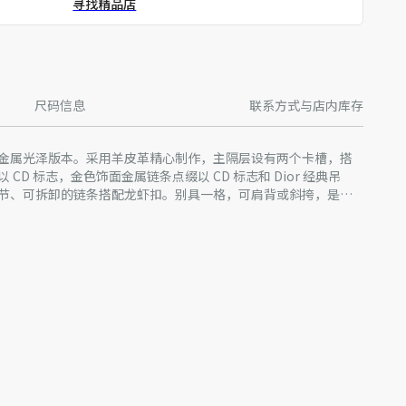
寻找精品店
尺码信息
联系方式与店内库存
金属光泽版本。采用羊皮革精心制作，主隔层设有两个卡槽，搭
CD 标志，金色饰面金属链条点缀以 CD 标志和 Dior 经典吊
节、可拆卸的链条搭配龙虾扣。别具一格，可肩背或斜挎，是女
。
标志
面金属链条，饰以 CD 标志、吊饰和三个龙虾扣
属光泽线和金色饰面金属配件
产批次等原因，网站中的信息可能存在色差、尺码误差、成分含