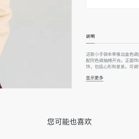
精品店独家发售
说明
这款小手袋本季推出金色调
配同色调抽绳开合。正面饰以 
饰，包括心形和星星。可调
童打造时尚造型的理想配饰
显示更多
正面金色饰面金属 CD 
可拆卸和可调节的金色饰
2 个内部卡槽
同色调抽绳搭配金色金
主体：羊皮革
金色调里料：羊皮革
您可能也喜欢
内含防尘袋
意大利制造
因技术局限、产品改良或生