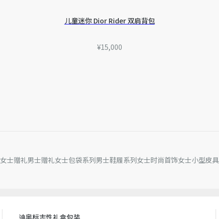
量误差或其他细节误差，网
准。如有相关问题，请致电
儿童迷你 Dior Rider 双肩背包
¥15,000
女士赠礼
男士赠礼
女士包袋系列
男士鞋履系列
女士时尚首饰
女士小型皮具
迪奥标志性礼盒包装