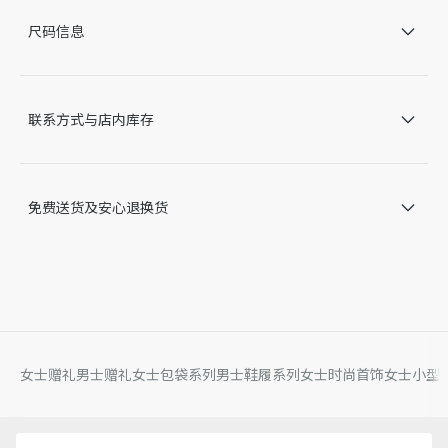
黑色牛皮革手柄
尺码信息
正面拉链口袋
主体：52% 棉，24% 锦纶，18% 聚酯纤维，6% 腈纶
里料：100% 聚酯纤维
饰边：牛皮革
联系方式与店内库存
内含防尘袋
意大利制造
因技术局限、产品改良或生产批次等原因，网站中的信息可能存
在色差、尺码误差、成分含量误差或其他细节误差，网站展示的
免费送货及安心退换货
产品图片可能与产品实际外观不一致，以产品实物为准。如有相
关问题，请致电迪奥客服中心。
女士赠礼
男士赠礼
女士包袋系列
男士鞋履系列
女士时尚首饰
女士小型