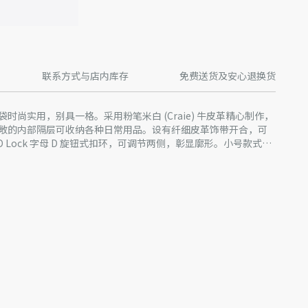
联系方式与店内库存
免费送货及安心退换货
 竖版手袋时尚实用，别具一格。采用粉笔米白 (Craie) 牛皮革精心制作，
敞的内部隔层可收纳各种日常用品。设有纤细皮革饰带开合，可
 Lock 字母 D 旋钮式扣环，可调节两侧，彰显廓形。小号款式，
皮革肩带，可手提、肩背或斜挎。
stian Dior Paris 饰带搭配 CD Lock 扣环
 吊饰