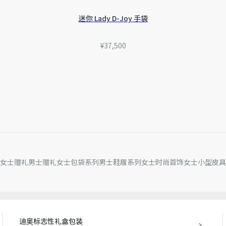
因技术局限、产品改良或生
量误差或其他细节误差，网
迷你 Lady D-Joy 手袋
准。如有相关问题，请致电
¥37,500
女士赠礼
男士赠礼
女士包袋系列
男士鞋履系列
女士时尚首饰
女士小型皮具
迪奥标志性礼盒包装