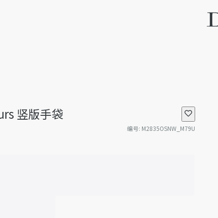
jours 竖版手袋
编号
:
M2835OSNW_M79U