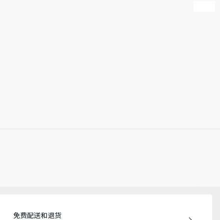
产批次等原因，网站中的信息可能存在色差、尺码误差、成分含
站展示的产品图片可能与产品实际外观不一致，以产品实物为
迪奥客服中心。
免费配送和退货