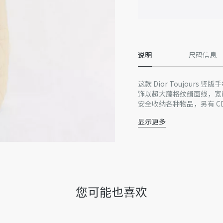
说明
尺码信息
这款 Dior Toujours
饰以超大藤格纹缉面线，宽
安全收纳各种物品，另有 CD
皮革顶部手柄搭配可拆卸的
显示更多
主体：牛皮革
里料：牛皮革
双开合设计：纤细饰带和 Chri
浅金色饰面金属 D.I.O.R.
内部插袋可放置卡片
皮革顶部手柄
您可能也喜欢
可拆卸皮革肩带
内含防尘袋
意大利制造