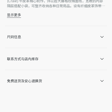
(Craie) 牛皮革精心制作，饰以超大藤格纹缉面线，宽敞的内部
隔层搭配小袋，可整齐收纳各种日常用品。设有纤细皮革饰带开
合，可安全收纳各种物品，另有 CD Lock 字母 D 旋钮式扣环，
显示更多
可调节两侧，彰显廓形。中号款式，皮革顶部手柄带有可调节细
主体：牛皮革
节，可手提或肩背。
里料：牛皮革
双开合设计：纤细饰带和 Christian Dior Paris 饰带搭配 CD
Lock 扣环
尺码信息
浅金色饰面金属 D.I.O.R. 吊饰
可拆卸内部小袋
可调节皮革顶部手柄
内含防尘袋
联系方式与店内库存
意大利制造
因技术局限、产品改良或生产批次等原因，网站中的信息可能存
在色差、尺码误差、成分含量误差或其他细节误差，网站展示的
产品图片可能与产品实际外观不一致，以产品实物为准。如有相
免费送货及安心退换货
关问题，请致电迪奥客服中心。