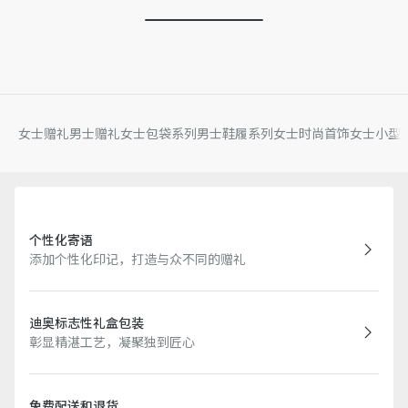
女士赠礼
男士赠礼
女士包袋系列
男士鞋履系列
女士时尚首饰
女士小型
个性化寄语
添加个性化印记，打造与众不同的赠礼
迪奥标志性礼盒包装
彰显精湛工艺，凝聚独到匠心
免费配送和退货