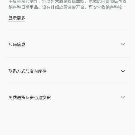
牛皮革精心制作，饰以超大藤格纹缉面线，宽敞的内部隔层可收
纳各种日常用品。设有纤细皮革饰带开合，可安全收纳各种物
品，另有 CD Lock 字母 D 旋钮式扣环，可调节两侧，彰显廓
显示更多
形。小号款式，皮革顶部手柄搭配可拆卸的皮革肩带，可手提、
主体：牛皮革
肩背或斜挎。
里料：牛皮革
双开合设计：纤细饰带和 Christian Dior Paris 饰带搭配 CD
Lock 扣环
尺码信息
浅金色饰面金属 D.I.O.R. 吊饰
内部插袋可放置卡片
皮革顶部手柄
可拆卸皮革肩带
联系方式与店内库存
内含防尘袋
意大利制造
因技术局限、产品改良或生产批次等原因，网站中的信息可能存
在色差、尺码误差、成分含量误差或其他细节误差，网站展示的
免费送货及安心退换货
产品图片可能与产品实际外观不一致，以产品实物为准。如有相
关问题，请致电迪奥客服中心。