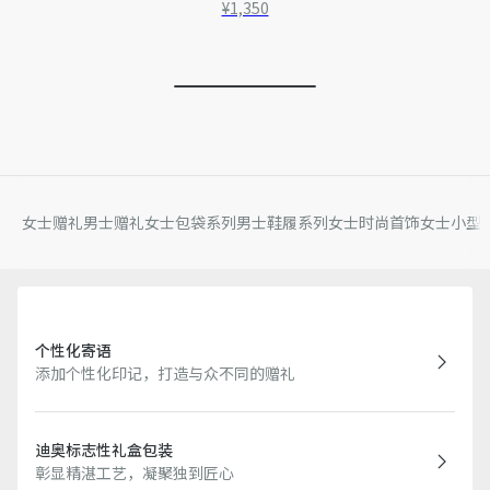
¥1,350
女士赠礼
男士赠礼
女士包袋系列
男士鞋履系列
女士时尚首饰
女士小型
个性化寄语
添加个性化印记，打造与众不同的赠礼
迪奥标志性礼盒包装
彰显精湛工艺，凝聚独到匠心