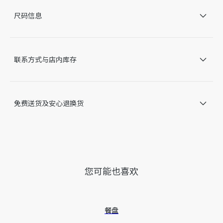
*每件单品都各不相同，因此颜色可能稍有差异。
尺码信息
谨此提醒，由于近期部分家居产品进行了实际设计调整或更新，
某些款式 Dior 徽标的形式和/或在产品上的位置可能与图片略有
不同。我们网站上所展示的产品图片仅供参考，具体请以收到的
实物为准。
联系方式与店内库存
因技术局限、产品改良或生产批次等原因，网站中的信息可能存
在色差、尺码误差、成分含量误差或其他细节误差，网站展示的
产品图片可能与产品实际外观不一致，以产品实物为准。如有相
关问题，请致电迪奥客服中心。
免费送货及安心退换货
您可能也喜欢
餐盘