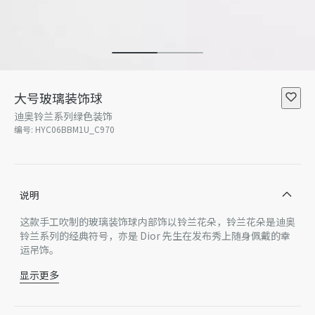
大号玻璃装饰球
迪奥铃兰系列绿色装饰
编号
:
HYC06BBM1U_C970
说明
这款手工吹制的玻璃装饰球内部饰以铃兰花朵，铃兰花朵是迪奥
铃兰系列的经典符号，亦是 Dior 先生在发布秀上随身佩戴的幸
运吊饰。
显示更多
玻璃
意大利制造