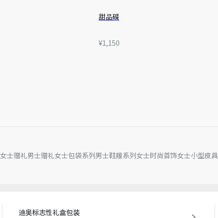
甜品碟
¥1,150
女士赠礼
男士赠礼
女士包袋系列
男士鞋履系列
女士时尚首饰
女士小型皮具
迪奥标志性礼盒包装