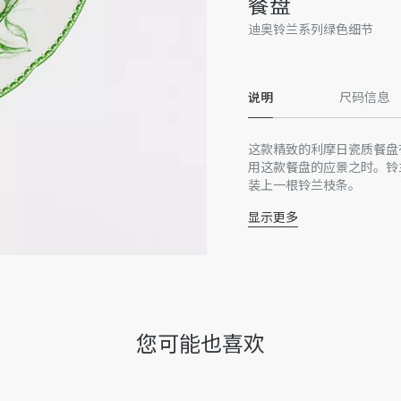
餐盘
迪奥铃兰系列绿色细节
说明
尺码信息
这款精致的利摩日瓷质餐盘有
用这款餐盘的应景之时。铃兰
装上一根铃兰枝条。
显示更多
瓷
法国制造
谨此提醒，由于近期部分家居
或在产品上的位置可能与图
收到的实物为准。
因技术局限、产品改良或生
您可能也喜欢
量误差或其他细节误差，网
准。如有相关问题，请致电