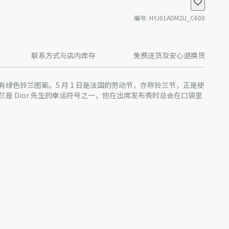
编号
:
HYJ01ADM2U_C600
联系方式与店内库存
免费送货及安心退换货
绿色铃兰图案。5 月 1 日是法国的劳动节，亦称铃兰节，正是使
是 Dior 先生的幸运符号之一，他在出席发布秀时总会在口袋里
产品进行了实际设计调整或更新，某些款式 Dior 徽标的形式和/
片略有不同。我们网站上所展示的产品图片仅供参考，具体请以
产批次等原因，网站中的信息可能存在色差、尺码误差、成分含
站展示的产品图片可能与产品实际外观不一致，以产品实物为
迪奥客服中心。