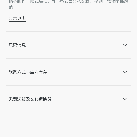
精心制作，款式高雅，可与各式西装搭配提升格调，增添个性风
范。
显示更多
通体饰以同色调 CD Icon 提花图案
主体：100% 桑蚕丝，里料：100% 桑蚕丝
意大利制造
因技术局限、产品改良或生产批次等原因，网站中的信息可能存
尺码信息
在色差、尺码误差、成分含量误差或其他细节误差，网站展示的
产品图片可能与产品实际外观不一致，以产品实物为准。如有相
关问题，请致电迪奥客服中心。
联系方式与店内库存
免费送货及安心退换货