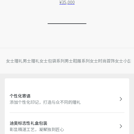
¥35,000
女士赠礼
男士赠礼
女士包袋系列
男士鞋履系列
女士时尚首饰
女士小型
个性化寄语
添加个性化印记，打造与众不同的赠礼
迪奥标志性礼盒包装
彰显精湛工艺，凝聚独到匠心