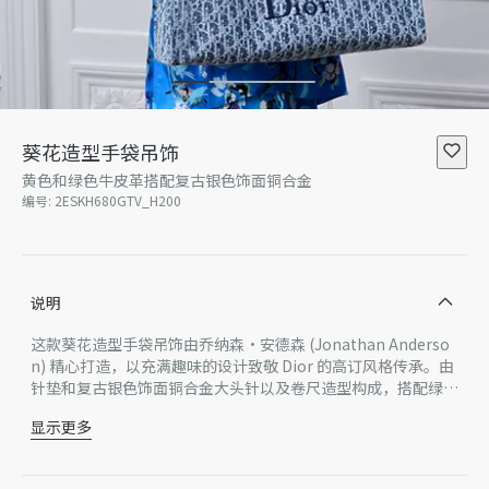
葵花造型手袋吊饰
黄色和绿色牛皮革搭配复古银色饰面铜合金
编号
:
2ESKH680GTV_H200
说明
这款葵花造型手袋吊饰由乔纳森·安德森 (Jonathan Anderso
n) 精心打造，以充满趣味的设计致敬 Dior 的高订风格传承。由
针垫和复古银色饰面铜合金大头针以及卷尺造型构成，搭配绿色
牛皮革挂绳更显精致，可轻松挂于各式手袋上。
显示更多
牛皮革，铜合金，科技面料
皮革挂绳
Dior 标志