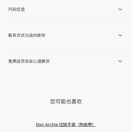
针垫、大头针和卷尺造型细节
尺码信息
内含防尘袋
意大利或西班牙制造 *该款产品在多个国家生产，您实际购
买的产品原产地请见产品标签。
因技术局限、产品改良或生产批次等原因，网站中的信息可能存
联系方式与店内库存
在色差、尺码误差、成分含量误差或其他细节误差，网站展示的
产品图片可能与产品实际外观不一致，以产品实物为准。如有相
关问题，请致电迪奥客服中心。
免费送货及安心退换货
您可能也喜欢
Dior Archie 拉链手袋（附肩带）