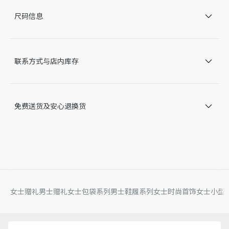
葡萄牙制造
尺码信息
因技术局限、产品改良或生产批次等原因，网站中的信息可能存
在色差、尺码误差、成分含量误差或其他细节误差，网站展示的
产品图片可能与产品实际外观不一致，以产品实物为准。如有相
关问题，请致电迪奥客服中心。
联系方式与店内库存
免费送货及安心退换货
女士赠礼
男士赠礼
女士包袋系列
男士鞋履系列
女士时尚首饰
女士小型