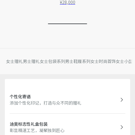
¥28,000
女士赠礼
男士赠礼
女士包袋系列
男士鞋履系列
女士时尚首饰
女士小型
个性化寄语
添加个性化印记，打造与众不同的赠礼
迪奥标志性礼盒包装
彰显精湛工艺，凝聚独到匠心