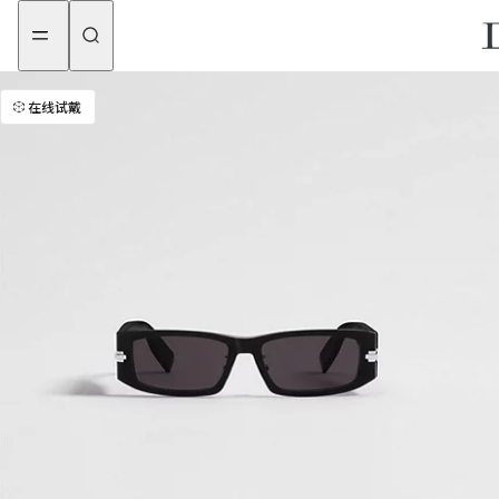
aria_goToMenu
aria_goToContent
在线试戴