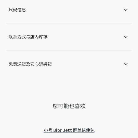
右侧镜腿内侧饰以 Dior 标志
尺码信息
UVA/UVB 防护
适合配备光学镜片
意大利制造
因技术局限、产品改良或生产批次等原因，网站中的信息可能存
联系方式与店内库存
在色差、尺码误差、成分含量误差或其他细节误差，网站展示的
产品图片可能与产品实际外观不一致，以产品实物为准。如有相
关问题，请致电迪奥客服中心。
免费送货及安心退换货
您可能也喜欢
小号 Dior Jett 翻盖信使包