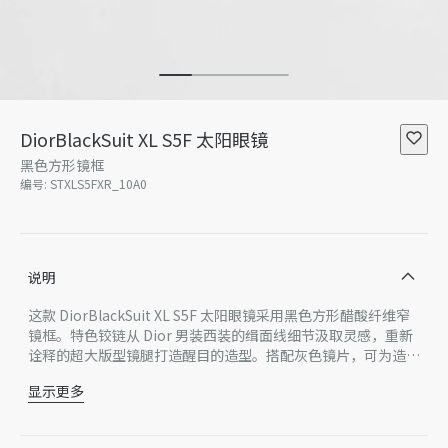
DiorBlackSuit XL S5F 太阳眼镜
黑色方形镜框
编号
:
STXLS5FXR_10A0
说明
这款 DiorBlackSuit XL S5F 太阳眼镜采用黑色方形醋酸纤维窄
镜框。特色铰链从 Dior 男装西装的缉面线细节汲取灵感，重新
诠释的超大版型镜腿打造醒目的造型。搭配灰色镜片，可为造型
平添时尚风范。
显示更多
黑色醋酸纤维镜框
灰色镜片
CD 标志铰链