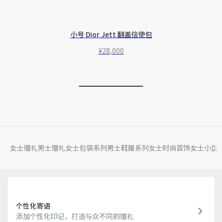
小号 Dior Jett 翻盖信使包
¥28,000
女士赠礼
男士赠礼
女士包袋系列
男士鞋履系列
女士时尚首饰
女士小型
个性化寄语
添加个性化印记，打造与众不同的赠礼