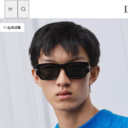
aria_goToMenu
aria_goToContent
在线试戴