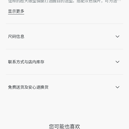
诠释的超大版型镜腿打造醒目的造型。搭配灰色镜片，可为造型
平添时尚风范。
显示更多
黑色醋酸纤维镜框
灰色镜片
CD 标志铰链
右侧镜腿内侧饰以 Dior 标志
尺码信息
UVA/UVB 防护
适合配备光学镜片
意大利制造
因技术局限、产品改良或生产批次等原因，网站中的信息可能存
联系方式与店内库存
在色差、尺码误差、成分含量误差或其他细节误差，网站展示的
产品图片可能与产品实际外观不一致，以产品实物为准。如有相
关问题，请致电迪奥客服中心。
免费送货及安心退换货
您可能也喜欢