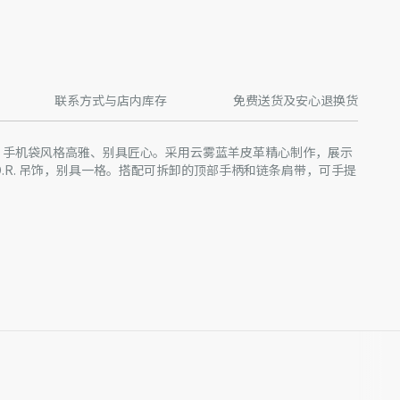
联系方式与店内库存
免费送货及安心退换货
l'in Dior 手机袋风格高雅、别具匠心。采用云雾蓝羊皮革精心制作，展示
.O.R. 吊饰，别具一格。搭配可拆卸的顶部手柄和链条肩带，可手提
料
产批次等原因，网站中的信息可能存在色差、尺码误差、成分含