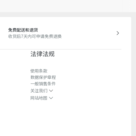
站展示的产品图片可能与产品实际外观不一致，以产品实物为
迪奥客服中心。
免费配送和退货
收货后7天内可申请免费退换
法律法规
使用条款
数据保护章程
一般销售条件
关注我们
网站地图