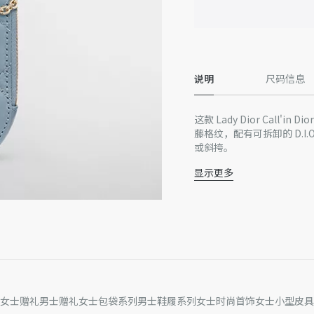
说明
尺码信息
这款 Lady Dior Cal
藤格纹，配有可拆卸的 D.I
或斜挎。
显示更多
主体：羊皮革
里料：羊皮革，科技面
可拆卸的 D.I.O.R. 吊饰
双向拉链开合
顶部可拆卸皮革手柄
可拆卸链条肩带
3 个卡槽
意大利制造
女士赠礼
男士赠礼
女士包袋系列
男士鞋履系列
女士时尚首饰
女士小型皮具
因技术局限、产品改良或生