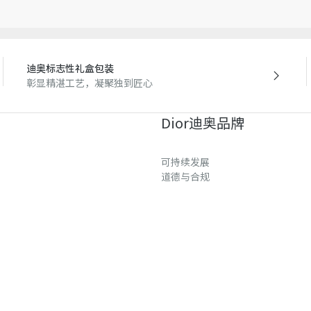
量误差或其他细节误差，网
准。如有相关问题，请致电
迪奥标志性礼盒包装
彰显精湛工艺，凝聚独到匠心
Dior迪奥品牌
可持续发展
道德与合规