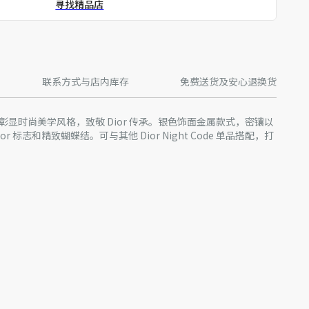
寻找精品店
联系方式与店内库存
免费送货及安心退换货
ode 戒指彰显时尚美学风格，致敬 Dior 传承。银色饰面金属款式，密镶以
r 标志和精致蝴蝶结。可与其他 Dior Night Code 单品搭配，打
款产品在多个国家生产，您实际购买的产品原产地请见产品标签。
产批次等原因，网站中的信息可能存在色差、尺码误差、成分含
站展示的产品图片可能与产品实际外观不一致，以产品实物为
迪奥客服中心。