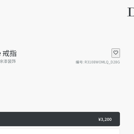
de 戒指
涂漆装饰
编号
:
R3108WOMLQ_D28G
¥3,200