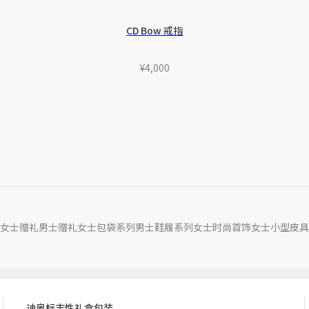
CD Bow 戒指
¥4,000
女士赠礼
男士赠礼
女士包袋系列
男士鞋履系列
女士时尚首饰
女士小型皮具
迪奥标志性礼盒包装