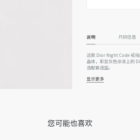
说明
尺码信息
这款 Dior Night C
晶体，彰显灰色涂漆上的 Dio
造配套造型。
显示更多
晶体
Dior 标志
蝴蝶结细节
灰色涂漆
银色饰面金属
德国或葡萄牙制造 *该
您可能也喜欢
因技术局限、产品改良或生
量误差或其他细节误差，网
准。如有相关问题，请致电