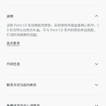
说明
这款 Petit CD 戒指精致而摩登。采用银色饰面金属精心制作，C
D 标志饰以白色仿水晶。可与 Petit CD 系列的其他单品搭配，
打造时尚典雅的造型。
显示更多
白色仿水晶
CD 标志
银色饰面金属
欧洲制造 *该款产品在多个国家生产，您实际购买的产品原
尺码信息
产地请见产品标签。
因技术局限、产品改良或生产批次等原因，网站中的信息可能存
在色差、尺码误差、成分含量误差或其他细节误差，网站展示的
产品图片可能与产品实际外观不一致，以产品实物为准。如有相
联系方式与店内库存
关问题，请致电迪奥客服中心。
免费送货及安心退换货