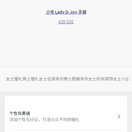
小号 Lady D-Joy 手袋
¥39,500
女士赠礼
男士赠礼
女士包袋系列
男士鞋履系列
女士时尚首饰
女士小型
个性化寄语
添加个性化印记，打造与众不同的赠礼