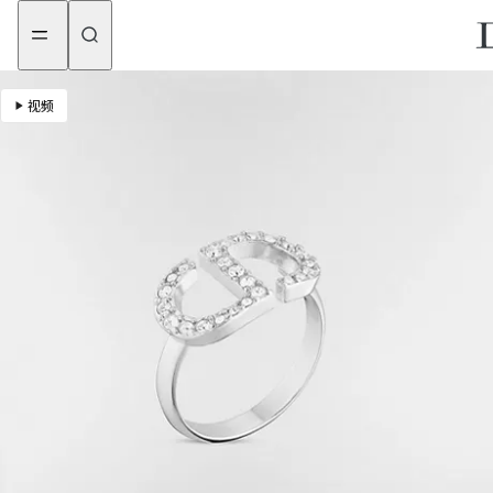
aria_goToMenu
aria_goToContent
视频