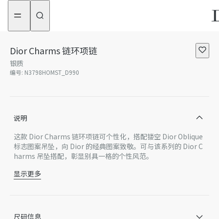
aria_goToMenu
aria_goToContent
Dior Charms 链环项链
银质
编号
:
N3798HOMST_D990
说明
这款 Dior Charms 链环项链可个性化，搭配镂空 Dior Oblique
标志图案吊坠，向 Dior 的经典图案致敬。可与该系列的 Dior C
harms 吊坠搭配，彰显别具一格的个性风范。
显示更多
一体式镂空 Dior Oblique 标志图案吊坠
龙虾扣
银
葡萄牙制造
尺码信息