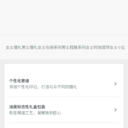
女士赠礼
男士赠礼
女士包袋系列
男士鞋履系列
女士时尚首饰
女士小型
个性化寄语
添加个性化印记，打造与众不同的赠礼
迪奥标志性礼盒包装
彰显精湛工艺，凝聚独到匠心