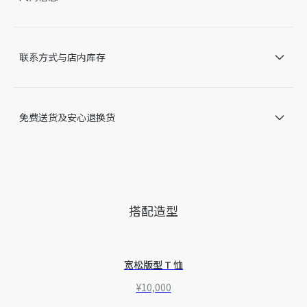
因技术局限、产品改良或生产批次等原因，网站中的信息可能存
在色差、尺码误差、成分含量误差或其他细节误差，网站展示的
产品图片可能与产品实际外观不一致，以产品实物为准。如有相
关问题，请致电迪奥客服中心。
联系方式与店内库存
免费送货及安心退换货
搭配造型
宽松版型 T 恤
¥10,000