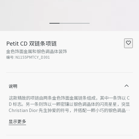
Petit CD 双链条项链
金色饰面金属和银色调晶体装饰
编号
:
N1155PMTCY_D301
说明
这款精致的项链由两条金色饰面金属链条组成，其中一条饰以 C
D 标志。另一条则饰以一颗密镶以银色调晶体的闪亮星星，突显
Christian Dior 先生钟爱的符号，并搭配一颗小巧的银色调晶
体。款式经典，可为各式日常装扮增添优雅气质。
显示更多
银色调晶体
CD 标志
星星细节