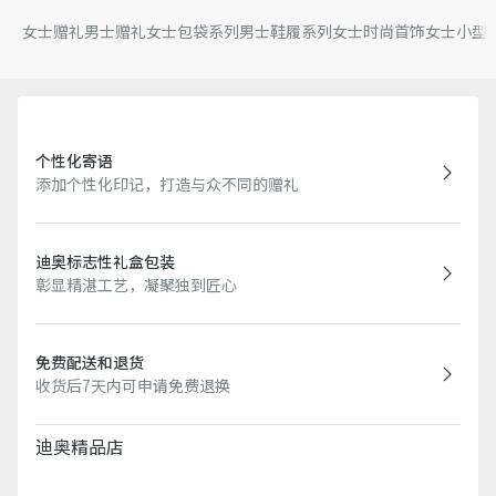
女士赠礼
男士赠礼
女士包袋系列
男士鞋履系列
女士时尚首饰
女士小型
个性化寄语
添加个性化印记，打造与众不同的赠礼
迪奥标志性礼盒包装
彰显精湛工艺，凝聚独到匠心
免费配送和退货
收货后7天内可申请免费退换
迪奥精品店