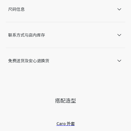
金色饰面金属
尺码信息
龙虾扣
多产地制造
因技术局限、产品改良或生产批次等原因，网站中的信息可能存
在色差、尺码误差、成分含量误差或其他细节误差，网站展示的
联系方式与店内库存
产品图片可能与产品实际外观不一致，以产品实物为准。如有相
关问题，请致电迪奥客服中心。
免费送货及安心退换货
搭配造型
Caro 外套