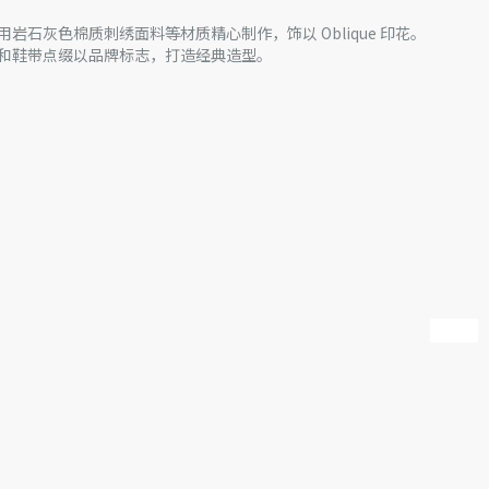
运动鞋采用岩石灰色棉质刺绣面料等材质精心制作，饰以 Oblique 印花。
和鞋带点缀以品牌标志，打造经典造型。
品牌特色细节
n Dior 的幸运星符号
产批次等原因，网站中的信息可能存在色差、尺码误差、成分含
站展示的产品图片可能与产品实际外观不一致，以产品实物为
迪奥客服中心。