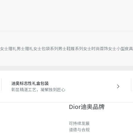
女士赠礼
男士赠礼
女士包袋系列
男士鞋履系列
女士时尚首饰
女士小型皮具
迪奥标志性礼盒包装
彰显精湛工艺，凝聚独到匠心
Dior迪奥品牌
可持续发展
道德与合规