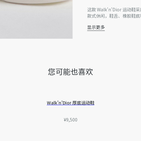
这款 Walk'n'Dior 
款式休闲，鞋舌、橡胶鞋底
显示更多
主体：科技面料，棉
里料：羊皮革
鞋舌、鞋底和鞋带饰有
橡胶鞋底饰以 Christia
意大利制造
另附鞋带一副
您可能也喜欢
因技术局限、产品改良或生
量误差或其他细节误差，网
准。如有相关问题，请致电
Walk'n'Dior 厚底运动鞋
¥9,500