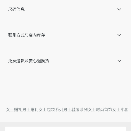
龙虾扣
尺码信息
意大利、德国或葡萄牙制造 *该款产品在多个国家生产，您
实际购买的产品原产地请见产品标签。
因技术局限、产品改良或生产批次等原因，网站中的信息可能存
在色差、尺码误差、成分含量误差或其他细节误差，网站展示的
联系方式与店内库存
产品图片可能与产品实际外观不一致，以产品实物为准。如有相
关问题，请致电迪奥客服中心。
免费送货及安心退换货
女士赠礼
男士赠礼
女士包袋系列
男士鞋履系列
女士时尚首饰
女士小型