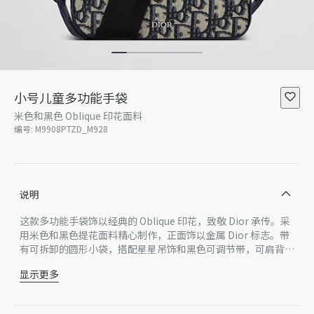
小号儿童多功能手袋
米色和黑色 Oblique 印花面料
编号
:
M9908PTZD_M928
说明
这款多功能手袋饰以经典的 Oblique 印花，致敬 Dior 承传。采
用米色和黑色提花面料精心制作，正面饰以金属 Dior 标志。带
有可拆卸的圆形小袋，搭配星星吊饰和黑色可调节带，可肩背或
斜挎。小号款式，可收纳各种小件随身用品，是日常生活的理想
显示更多
配饰。
正面饰以银色饰面黄铜 Dior 标志
银色饰面黄铜拉链开合
可拆卸、可调节的黑色肩带