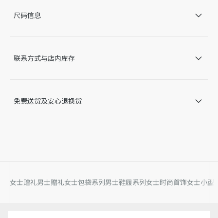
可拆卸圆形小袋
尺码信息
银色饰面黄铜星星吊饰
主体：55% 棉，25% 聚酰胺纤维，15% 聚酯纤维，5% 腈
纶
里料：96% 聚酯纤维，4% 腈纶
联系方式与店内库存
饰边：牛皮革
内含防尘袋
意大利制造
因技术局限、产品改良或生产批次等原因，网站中的信息可能存
免费送货及安心退换货
在色差、尺码误差、成分含量误差或其他细节误差，网站展示的
产品图片可能与产品实际外观不一致，以产品实物为准。如有相
关问题，请致电迪奥客服中心。
女士赠礼
男士赠礼
女士包袋系列
男士鞋履系列
女士时尚首饰
女士小型