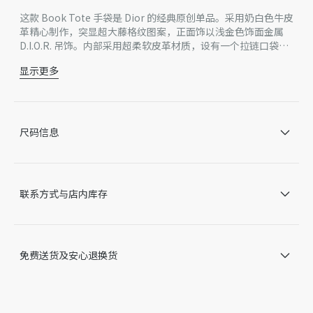
这款 Book Tote 手袋是 Dior 的经典原创单品。采用奶白色牛皮
革精心制作，突显超大藤格纹图案，正面饰以浅金色饰面金属
D.I.O.R. 吊饰。内部采用超柔软皮革材质，设有一个拉链口袋和
插袋，可妥善收纳各种日常用品。中号款式，轻盈实用，搭配可
显示更多
调节、可拆卸肩带，彰显 Dior 的精湛工艺，可手提或肩背。
主体：牛皮革
里料：牛皮革
正面 D.I.O.R. 吊饰
可调节、可拆卸的皮革肩带
尺码信息
内部拉链口袋
2 个内部插袋
内含防尘袋
意大利制造
联系方式与店内库存
因技术局限、产品改良或生产批次等原因，网站中的信息可能存
在色差、尺码误差、成分含量误差或其他细节误差，网站展示的
产品图片可能与产品实际外观不一致，以产品实物为准。如有相
关问题，请致电迪奥客服中心。
免费送货及安心退换货