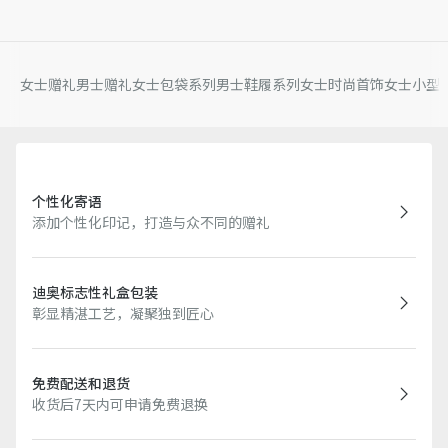
女士赠礼
男士赠礼
女士包袋系列
男士鞋履系列
女士时尚首饰
女士小型
个性化寄语
添加个性化印记，打造与众不同的赠礼
迪奥标志性礼盒包装
彰显精湛工艺，凝聚独到匠心
免费配送和退货
收货后7天内可申请免费退换