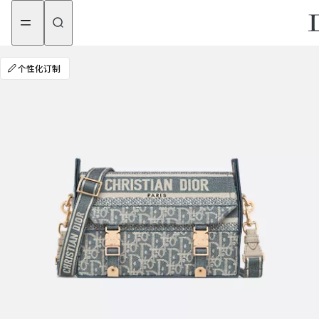
aria_goToMenu
aria_goToContent
个性化订制