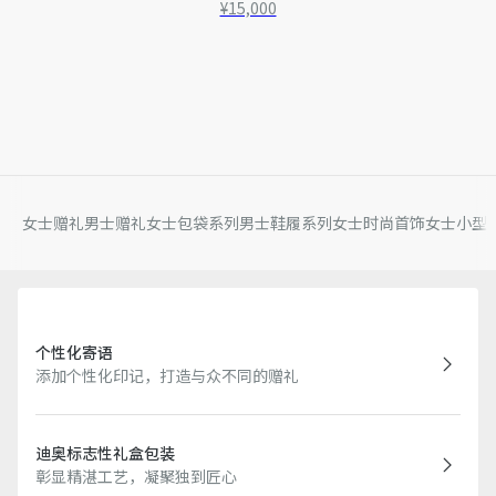
¥15,000
女士赠礼
男士赠礼
女士包袋系列
男士鞋履系列
女士时尚首饰
女士小型
个性化寄语
添加个性化印记，打造与众不同的赠礼
迪奥标志性礼盒包装
彰显精湛工艺，凝聚独到匠心