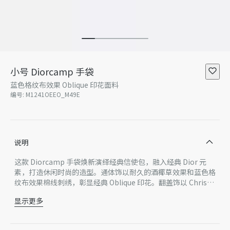
小号 Diorcamp 手袋
蓝色格纹布效果 Oblique 印花面料
编号
:
M1241OEEO_M49E
说明
这款 Diorcamp 手袋焕新演绎经典信使包，融入经典 Dior 元
素，打造休闲时尚的造型。通体饰以耐久的酒椰草效果和蓝色格
纹布效果棉线刺绣，彰显经典 Oblique 印花。翻盖饰以 Christi
an Dior Paris 标志，搭配运动风格 CD 搭扣，提升格调。小号
显示更多
款式，空间宽敞，搭配可调节、可拆卸的肩带，可肩背或斜挎，
主体：棉
是都市造型的理想良伴。
里料：棉，牛皮革
正面饰以 Christian Dior Paris 标志