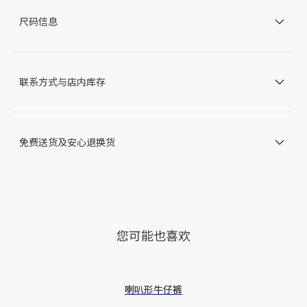
CD 搭扣
尺码信息
可拆卸、可调节的肩带
内含防尘袋
意大利制造
因技术局限、产品改良或生产批次等原因，网站中的信息可能存
联系方式与店内库存
在色差、尺码误差、成分含量误差或其他细节误差，网站展示的
产品图片可能与产品实际外观不一致，以产品实物为准。如有相
关问题，请致电迪奥客服中心。
免费送货及安心退换货
您可能也喜欢
喇叭形牛仔裤