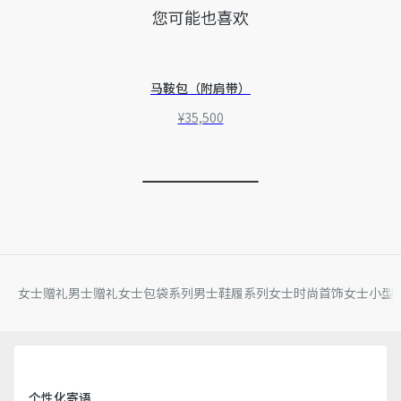
您可能也喜欢
马鞍包（附肩带）
¥35,500
女士赠礼
男士赠礼
女士包袋系列
男士鞋履系列
女士时尚首饰
女士小型
个性化寄语