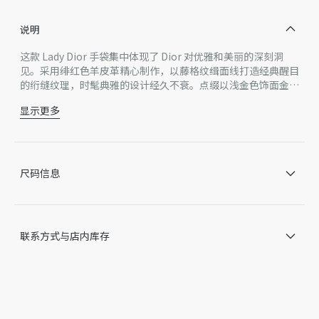
说明
这款 Lady Dior 手袋集中体现了 Dior 对优雅和美丽的深刻洞
见。采用绯红色羊皮革精心制作，以藤格纹缉面线打造经典醒目
的绗缝纹理，时髦典雅的设计经久不衰。点缀以浅金色饰面金属
D.I.O.R. 吊饰，为精美的轮廓增添一分灵动。迷你款式，搭配可
显示更多
拆卸的链条肩带，可手提或斜挎，是晚装的理想伴侣。
主体：羊皮革
里料：羊皮革
可拆卸链条
内部拉链口袋
尺码信息
可随心搭配其他 Dior 刺绣肩带
内含防尘袋
意大利或法国制造 *该款产品在多个国家生产，您实际购买
的产品原产地请见产品标签
联系方式与店内库存
因技术局限、产品改良或生产批次等原因，网站中的信息可能存
在色差、尺码误差、成分含量误差或其他细节误差，网站展示的
产品图片可能与产品实际外观不一致，以产品实物为准。如有相
关问题，请致电迪奥客服中心。