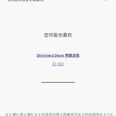
您可能也喜欢
Dioriviera Dway 带跟凉拖
¥7,400
女士赠礼
男士赠礼
女士包袋系列
男士鞋履系列
女士时尚首饰
女士小型