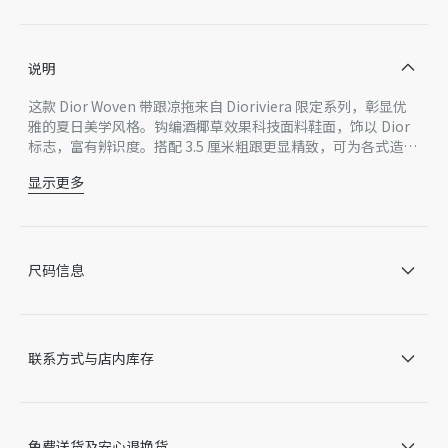
说明
这款 Dior Woven 带跟凉拖来自 Dioriviera 限定系列，彰显优
雅的夏日美学风格。钩编酒椰草效果科技面料鞋面，饰以 Dior
标志，富有辨识度。搭配 3.5 厘米粗跟更显精致，可为各式造型
提升格调。
显示更多
主体：科技面料
里料：羊皮革
鞋面饰以 Dior 标志
内底饰以 Dior Médaillon 标志
尺码信息
鞋底饰以 Dior 压花标志
意大利制造
因技术局限、产品改良或生产批次等原因，网站中的信息可能存
在色差、尺码误差、成分含量误差或其他细节误差，网站展示的
联系方式与店内库存
产品图片可能与产品实际外观不一致，以产品实物为准。如有相
关问题，请致电迪奥客服中心。
免费送货及安心退换货