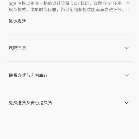
age 凉拖以别具一格的设计诠释 Dior 标识，致敬 Dior 传承。羊
皮革款式，廓形时尚优雅，饰以绗缝藤格纹图案与高雅细节，包
括 Dior 全新标志元素——精美蝴蝶结。
显示更多
主体：羊皮革
里料：羊皮革
正面蝴蝶结饰以金色饰面金属 C 和 D 首字母
内底饰以 Dior Médaillon 标志
尺码信息
牛皮革鞋底饰以 Dior 压花标志
意大利制造
因技术局限、产品改良或生产批次等原因，网站中的信息可能存
在色差、尺码误差、成分含量误差或其他细节误差，网站展示的
联系方式与店内库存
产品图片可能与产品实际外观不一致，以产品实物为准。如有相
关问题，请致电迪奥客服中心。
免费送货及安心退换货