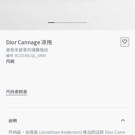
Dior Cannage 凉拖
黑色羊皮革绗缝藤格纹
编号
:
KCO545CQL_S900
尺码
35
35.5
暂无库存
36
36.5
37
37.5
尺码参照表
说明
乔纳森·安德森 (Jonathan Anderson) 推出的这款 Dior Cann