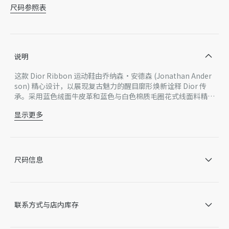
尺码参照表
说明
这款 Dior Ribbon 运动鞋由乔纳森·安德森 (Jonathan Ander
son) 精心设计，以展现复古魅力的醒目廓形焕新诠释 Dior 传
承。采用蓝色绒面牛皮革和蓝色与白色棉质毛圈花式线面料精心
制作，饰以藤格纹图案，展现富有纹理的精致质感。搭配 Dior
显示更多
标志饰带提升格调，以现代风范致敬经典的 J'Adior 设计，兼具
主体：棉，绒面牛皮革，科技面料，牛皮革
个性风格和高订优雅气质。
里料：羊皮革，科技面料
侧面饰以 Dior 标志饰带
鞋舌饰以 Dior 标志刺绣，鞋跟饰以 Dior 压花标志
尺码信息
内底饰以 Dior 标志
鞋底饰以藤格纹图案和 Dior 标志
意大利制造
因技术局限、产品改良或生产批次等原因，网站中的信息可能存
联系方式与店内库存
在色差、尺码误差、成分含量误差或其他细节误差，网站展示的
产品图片可能与产品实际外观不一致，以产品实物为准。如有相