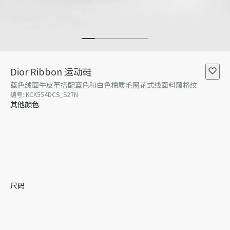
Dior Ribbon 运动鞋
蓝色绒面牛皮革搭配蓝色和白色棉质毛圈花式线面料藤格纹
编号
:
KCK554DCS_S27N
其他颜色
尺码
34
34.5
35
35.5
36
36.5
暂