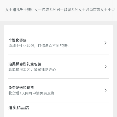
女士赠礼
男士赠礼
女士包袋系列
男士鞋履系列
女士时尚首饰
女士小型
个性化寄语
添加个性化印记，打造与众不同的赠礼
迪奥标志性礼盒包装
彰显精湛工艺，凝聚独到匠心
免费配送和退货
收货后7天内可申请免费退换
迪奥精品店