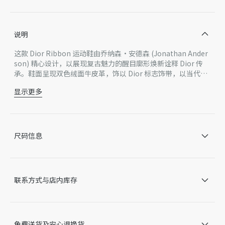
说明
这款 Dior Ribbon 运动鞋由乔纳森·安德森 (Jonathan Ander
son) 精心设计，以展现复古魅力的醒目廓形焕新诠释 Dior 传
承。鞋面呈现双色绒面牛皮革，饰以 Dior 标志饰带，以当代气
息致敬经典的 J'Adior 设计，为鞋款注入图形风格与高订风范，
显示更多
彰显典雅气质。
主体：绒面牛皮革，棉，牛皮革
里料：羊皮革，科技面料
侧面饰以 Dior 标志饰带
鞋舌和鞋跟饰以 Dior 压花标志
尺码信息
内底饰以 Dior 标志
鞋底饰以藤格纹图案和 Dior 标志
意大利制造
因技术局限、产品改良或生产批次等原因，网站中的信息可能存
联系方式与店内库存
在色差、尺码误差、成分含量误差或其他细节误差，网站展示的
产品图片可能与产品实际外观不一致，以产品实物为准。如有相
关问题，请致电迪奥客服中心。
免费送货及安心退换货