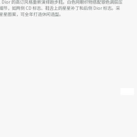
运动鞋以 Dior 的高订风格重新演绎跑步鞋。白色网眼织物搭配银色调层压
节，如两侧 CD 标志、鞋舌上的星星补丁和后侧 Dior 标志。采
星星图案，可全年打造休闲造型。
革
产批次等原因，网站中的信息可能存在色差、尺码误差、成分含
站展示的产品图片可能与产品实际外观不一致，以产品实物为
迪奥客服中心。