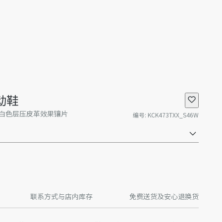
运动鞋
白色层压皮革效果镶片
编号
:
KCK473TXX_S46W
联系方式与店内库存
免费送货及安心退换货