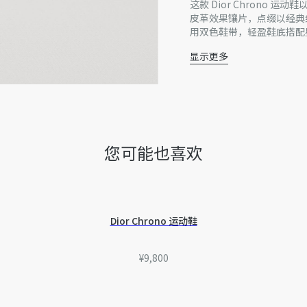
这款 Dior Chrono 
皮革效果镶片，点缀以经典细
用双色鞋带，轻盈鞋底搭配
显示更多
帮面材质：织物，合成
意大利制造
因技术局限、产品改良或生
量误差或其他细节误差，网
准。如有相关问题，请致电
您可能也喜欢
Dior Chrono 运动鞋
¥9,800