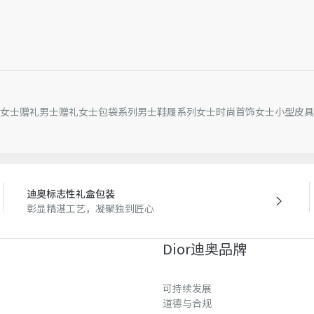
女士赠礼
男士赠礼
女士包袋系列
男士鞋履系列
女士时尚首饰
女士小型皮具
迪奥标志性礼盒包装
彰显精湛工艺，凝聚独到匠心
Dior迪奥品牌
可持续发展
道德与合规