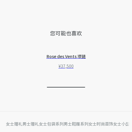
因技术局限、产品改良或生产批次等原因，网站中的信息可能存
在色差、尺码误差、成分含量误差或其他细节误差，网站展示的
产品图片可能与产品实际外观不一致，以产品实物为准。如有相
关问题，请致电迪奥客服中心。
您可能也喜欢
Rose des Vents 项链
¥37,500
女士赠礼
男士赠礼
女士包袋系列
男士鞋履系列
女士时尚首饰
女士小型