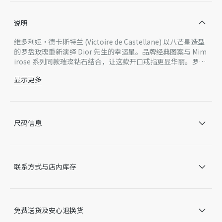
说明
维多利娅·德卡斯特兰 (Victoire de Castellane) 以八芒星造型
的罗盘玫瑰重新演绎 Dior 先生的幸运星。品牌经典图案与 Mim
irose 系列同款璀璨钻石结合，让这款开口戒指更显华丽。罗盘
玫瑰图案和 Mimirose 系列同款钻石以及戒身均由一圈珠饰环
显示更多
绕，别致典雅。
黄色 18K 金
钻石（0.10 克拉），作为平均价值仅供参考
珍珠母贝
图案直径：12 毫米
尺码信息
保养：
为保持 Dior 珠宝的美感，请避免与香水、酒精及其他化学品接
触。
请将每一件单品存放在原包装盒中，置于干燥处，远离阳光直射
联系方式与店内库存
和潮湿环境。
在沐浴、游泳或进行其他各种运动之前，请先取下您佩戴的单
品。
请使用不掉毛絮的软布轻柔清洁，注意不要对宝石或镶座施加压
免费送货及安心退换货
力。
如需专业保养和维修，我们诚邀您预约前往 Dior 精品店。