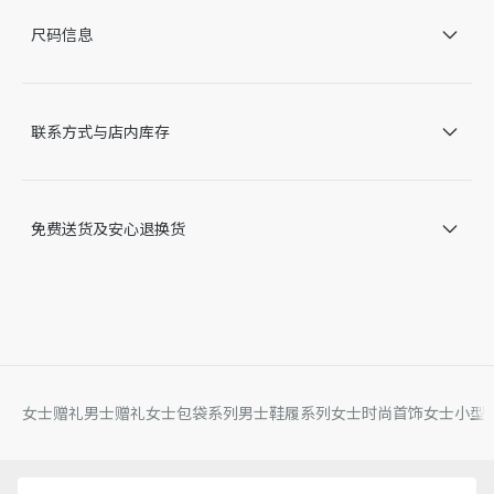
图案直径：8 毫米
尺码信息
保养：
为保持 Dior 珠宝的美感，请避免与香水、酒精及其他化学品接
触。
请将每一件单品存放在原包装盒中，置于干燥处，远离阳光直射
联系方式与店内库存
和潮湿环境。
在沐浴、游泳或进行其他各种运动之前，请先取下您佩戴的单
品。
请使用不掉毛絮的软布轻柔清洁，注意不要对宝石或镶座施加压
免费送货及安心退换货
力。
如需专业保养和维修，我们诚邀您预约前往 Dior 精品店。
因技术局限、产品改良或生产批次等原因，网站中的信息可能存
在色差、尺码误差、成分含量误差或其他细节误差，网站展示的
产品图片可能与产品实际外观不一致，以产品实物为准。如有相
关问题，请致电迪奥客服中心。
女士赠礼
男士赠礼
女士包袋系列
男士鞋履系列
女士时尚首饰
女士小型