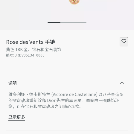
Rose des Vents 手链
黄色 18K 金、钻石和宝石装饰
编号
:
JRDV95134_0000
说明
维多利娅·德卡斯特兰 (Victoire de Castellane) 以八芒星造型
的罗盘玫瑰重新诠释 Dior 先生的幸运星。图案由一圈珠饰环
绕，可在宝石和罗盘玫瑰之间随心切换。
显示更多
黄色 18K 金
钻石（0.32 克拉），作为平均数值仅供参考
珍珠母贝、粉色欧泊、孔雀石、绿松石和缟玛瑙装饰