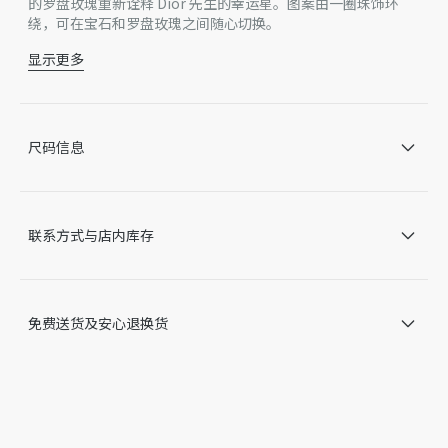
的罗盘玫瑰重新诠释 Dior 先生的幸运星。图案由一圈珠饰环
绕，可在宝石和罗盘玫瑰之间随心切换。
显示更多
黄色 18K 金
钻石（0.04 克拉），作为平均价值仅供参考
绿松石
图案直径：12 毫米
尺码信息
保养：
为保持 Dior 珠宝的美感，请避免与香水、酒精及其他化学品接
触。
请将每一件单品存放在原包装盒中，置于干燥处，远离阳光直射
联系方式与店内库存
和潮湿环境。
在沐浴、游泳或进行其他各种运动之前，请先取下您佩戴的单
品。
请使用不掉毛絮的软布轻柔清洁，注意不要对宝石或镶座施加压
免费送货及安心退换货
力。
如需专业保养和维修，我们诚邀您预约前往 Dior 精品店。
因技术局限、产品改良或生产批次等原因，网站中的信息可能存
在色差、尺码误差、成分含量误差或其他细节误差，网站展示的
产品图片可能与产品实际外观不一致，以产品实物为准。如有相
关问题，请致电迪奥客服中心。