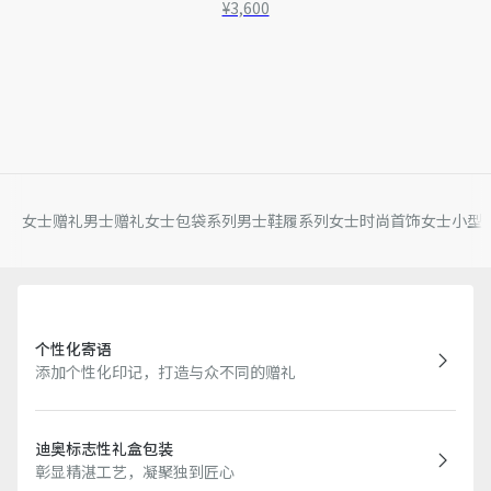
¥3,600
女士赠礼
男士赠礼
女士包袋系列
男士鞋履系列
女士时尚首饰
女士小型
个性化寄语
添加个性化印记，打造与众不同的赠礼
迪奥标志性礼盒包装
彰显精湛工艺，凝聚独到匠心