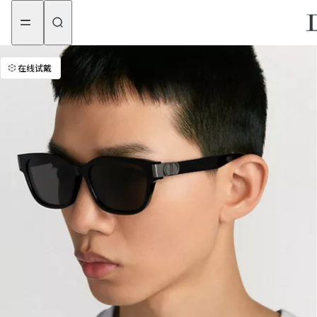
aria_goToMenu
aria_goToContent
在线试戴