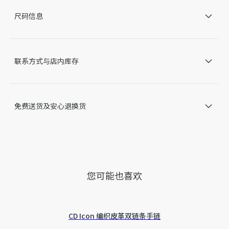
青铜色 CD Icon 铰链
尺码信息
UVA/UVB 防护
适合配备光学镜片
意大利制造
因技术局限、产品改良或生产批次等原因，网站中的信息可能存
联系方式与店内库存
在色差、尺码误差、成分含量误差或其他细节误差，网站展示的
产品图片可能与产品实际外观不一致，以产品实物为准。如有相
关问题，请致电迪奥客服中心。
免费送货及安心退换货
您可能也喜欢
CD Icon 编织皮革双链条手链