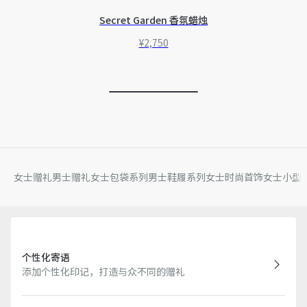
Secret Garden 香氛蜡烛
¥2,750
女士赠礼
男士赠礼
女士包袋系列
男士鞋履系列
女士时尚首饰
女士小型
个性化寄语
添加个性化印记，打造与众不同的赠礼