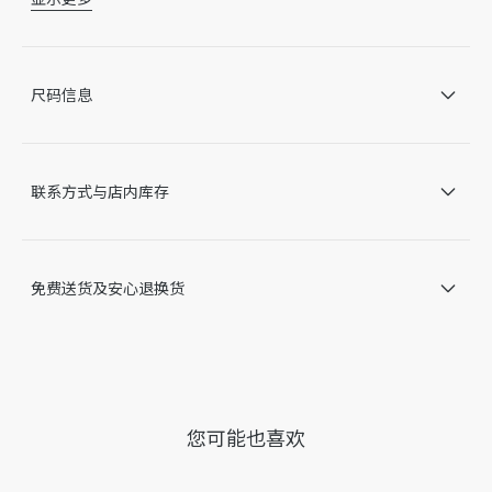
晶体
可用洗碗机清洗
法国制造
谨此提醒，由于近期部分家居产品进行了实际设计调整或更新，
尺码信息
某些款式 Dior 徽标的形式和/或在产品上的位置可能与图片略有
不同。我们网站上所展示的产品图片仅供参考，具体请以收到的
实物为准。
因技术局限、产品改良或生产批次等原因，网站中的信息可能存
联系方式与店内库存
在色差、尺码误差、成分含量误差或其他细节误差，网站展示的
产品图片可能与产品实际外观不一致，以产品实物为准。如有相
关问题，请致电迪奥客服中心。
免费送货及安心退换货
您可能也喜欢