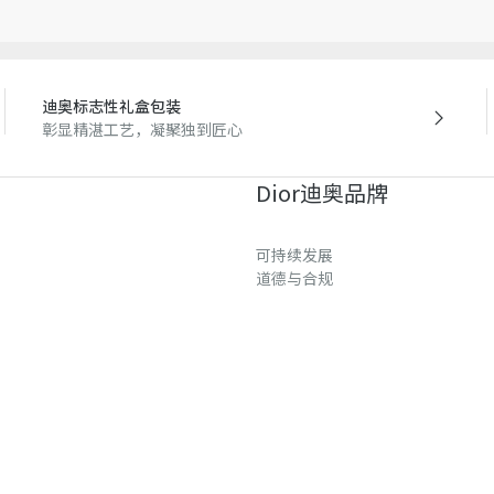
*皮埃尔·约瓦诺维奇 (Pierre 
迪奥标志性礼盒包装
彰显精湛工艺，凝聚独到匠心
Dior迪奥品牌
可持续发展
道德与合规