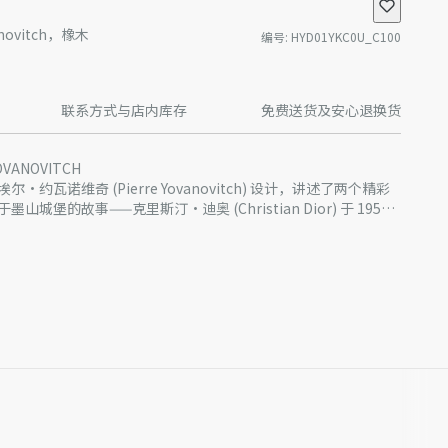
ovanovitch，橡木
编号
:
HYD01YKC0U_C100
联系方式与店内库存
免费送货及安心退换货
YOVANOVITCH
约瓦诺维奇 (Pierre Yovanovitch) 设计，讲述了两个精彩
堡的故事——克里斯汀·迪奥 (Christian Dior) 于 1950
下蒙托鲁村的庄园。另一个则是关于法布雷格城堡的故事，这座
10 年里，皮埃尔·约瓦诺维奇 (Pierre Yovanovitch) 在这里
奥先生大多数时间都居住在卡里昂的平原地带，约瓦诺维奇和他
，出生于尼斯的他对该地区有着深厚的感情。从某种意义上说，
 15 款家居用品组成，体现了这种共同的法国南部情结。设计风格
产品进行了实际设计调整或更新，某些款式 Dior 徽标的形式和/
迪奥先生也是这样形容他在墨山城堡的住所。利落而实用的设
片略有不同。我们网站上所展示的产品图片仅供参考，具体请以
ierre Yovanovitch) 钟爱的精湛工艺。
且经久不衰的可持续材料制作，突显传统的木匠工艺与宝贵的组
产批次等原因，网站中的信息可能存在色差、尺码误差、成分含
Maison 自 1970 年代以来谱写的传奇故事。Dior Maison 曾与
站展示的产品图片可能与产品实际外观不一致，以产品实物为
计师合作，其中包括意大利当代设计大师加布里埃拉·克雷斯皮
迪奥客服中心。