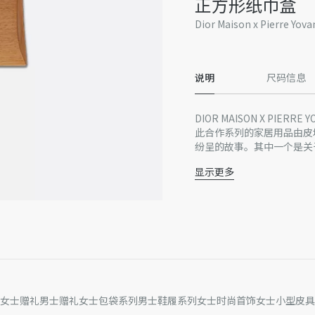
正方形纸巾盒
Dior Maison x Pierre Y
说明
尺码信息
DIOR MAISON X PIERRE 
此合作系列的家居用品由皮埃尔·
纷呈的故事。其中一个是关于墨山城
年代买下了这座位于瓦尔乡
显示更多
城堡位于 65 公里以外，在过去 
橡木
开启了崭新的生活篇章。迪
法国制造
一样，也是法国南部的孩子
该系列由包含纸巾盒在内的
谨此提醒，由于近期部分家居
“简约、纯粹、高雅”，而
或在产品上的位置可能与图
计，致敬皮埃尔·约瓦诺维奇 (P
收到的实物为准。
系列精心挑选当地富有美感
因技术局限、产品改良或生
装工艺。此合作系列延续 Dior 
量误差或其他细节误差，网
现代设计领域的诸多知名设
准。如有相关问题，请致电
女士赠礼
男士赠礼
女士包袋系列
男士鞋履系列
女士时尚首饰
女士小型皮具
(Gabriella Crespi)。