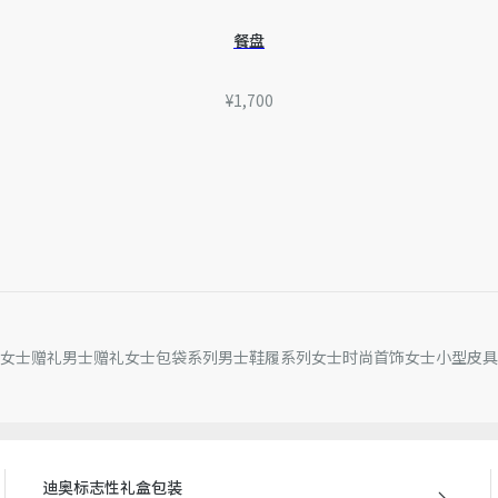
餐盘
¥1,700
女士赠礼
男士赠礼
女士包袋系列
男士鞋履系列
女士时尚首饰
女士小型皮具
迪奥标志性礼盒包装