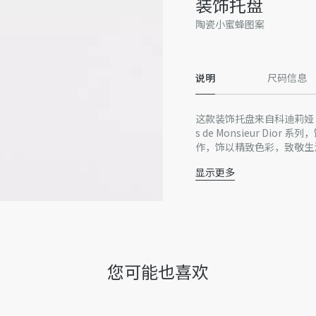
装饰托盘
陶瓷小蜜蜂图案
说明
尺码信息
这款装饰托盘来自科迪莉娅·德卡斯特兰
s de Monsieur Di
作，饰以精致色彩，致敬生活艺
格调，可与该系列的其他配
显示更多
陶瓷
法国制造
谨此提醒，由于近期部分家居
或在产品上的位置可能与图
收到的实物为准。
因技术局限、产品改良或生
您可能也喜欢
量误差或其他细节误差，网
准。如有相关问题，请致电