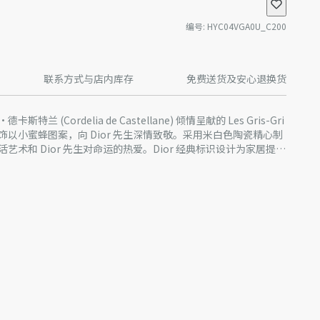
编号
:
HYC04VGA0U_C200
联系方式与店内库存
免费送货及安心退换货
 (Cordelia de Castellane) 倾情呈献的 Les Gris-Gri
or 系列，饰以小蜜蜂图案，向 Dior 先生深情致敬。采用米白色陶瓷精心制
术和 Dior 先生对命运的热爱。Dior 经典标识设计为家居提升
套单品搭配，营造充满诗意的喜庆气氛。
产品进行了实际设计调整或更新，某些款式 Dior 徽标的形式和/
片略有不同。我们网站上所展示的产品图片仅供参考，具体请以
产批次等原因，网站中的信息可能存在色差、尺码误差、成分含
站展示的产品图片可能与产品实际外观不一致，以产品实物为
迪奥客服中心。