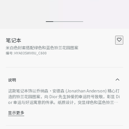
笔记本
米白色封套搭配绿色和蓝色铃兰花园图案
编号
:
HYA03SWV0U_C600
说明
这款笔记本饰以乔纳森·安德森 (Jonathan Anderson) 精心打
造的铃兰花园图案，向 Dior 先生钟爱的幸运符号致敬，彰显 Di
or 幸运与好运寓意的传承。纸质设计，突显绿色和蓝色铃兰花
枝，饰以 Dior Médaillon 标志提升格调，重现 Dior 沙龙十八世
显示更多
纪洛可可优雅风格美学。
纸
精装
144 页