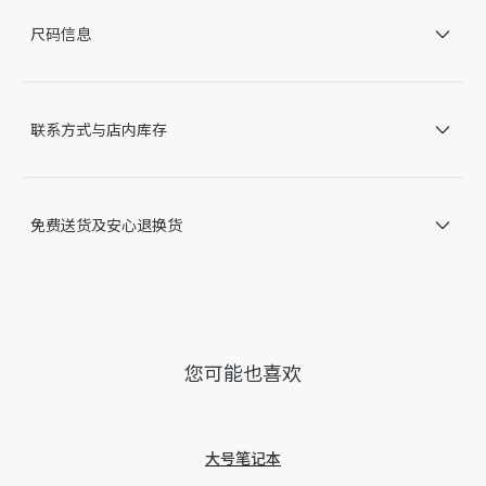
横格纸
尺码信息
法国制造
谨此提醒，由于近期部分家居产品进行了实际设计调整或更新，
某些款式 Dior 徽标的形式和/或在产品上的位置可能与图片略有
不同。我们网站上所展示的产品图片仅供参考，具体请以收到的
联系方式与店内库存
实物为准。
因技术局限、产品改良或生产批次等原因，网站中的信息可能存
在色差、尺码误差、成分含量误差或其他细节误差，网站展示的
产品图片可能与产品实际外观不一致，以产品实物为准。如有相
免费送货及安心退换货
关问题，请致电迪奥客服中心。
您可能也喜欢
大号笔记本