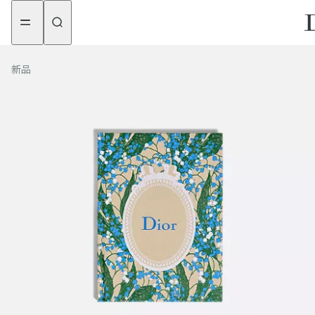
aria_goToMenu
aria_goToContent
新品