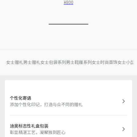
¥800
女士赠礼
男士赠礼
女士包袋系列
男士鞋履系列
女士时尚首饰
女士小型
个性化寄语
添加个性化印记，打造与众不同的赠礼
迪奥标志性礼盒包装
彰显精湛工艺，凝聚独到匠心