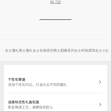
¥6,700
女士赠礼
男士赠礼
女士包袋系列
男士鞋履系列
女士时尚首饰
女士小型
个性化寄语
添加个性化印记，打造与众不同的赠礼
迪奥标志性礼盒包装
彰显精湛工艺，凝聚独到匠心