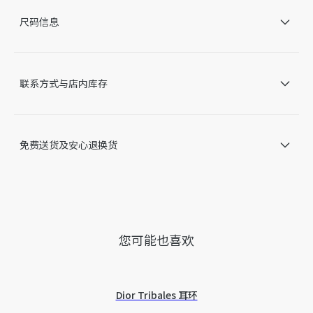
金色饰面金属
尺码信息
一体式栓扣与耳后珠饰相连
成对出售
意大利制造
因技术局限、产品改良或生产批次等原因，网站中的信息可能存
联系方式与店内库存
在色差、尺码误差、成分含量误差或其他细节误差，网站展示的
产品图片可能与产品实际外观不一致，以产品实物为准。如有相
关问题，请致电迪奥客服中心。
免费送货及安心退换货
您可能也喜欢
Dior Tribales 耳环