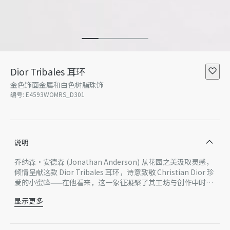
Dior Tribales 耳环
金色饰面金属和白色树脂珠饰
编号
:
E4593WOMRS_D301
说明
乔纳森·安德森 (Jonathan Anderson) 从花园之美汲取灵感，
倾情呈献这款 Dior Tribales 耳环，诗意致敬 Christian Dior 珍
爱的小蜜蜂——在他看来，这一象征凝聚了其工坊与创作中时常
展现的勤勉精神与优雅风范。经典的树脂珠饰搭配金色饰面金属
显示更多
CD 标志，点缀以精心镌刻的小蜜蜂提升格调。可与 CD Garden
白色树脂珠饰
系列的单品搭配。
CD 标志
小蜜蜂细节