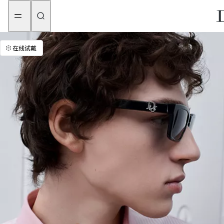
aria_goToMenu
aria_goToContent
在线试戴