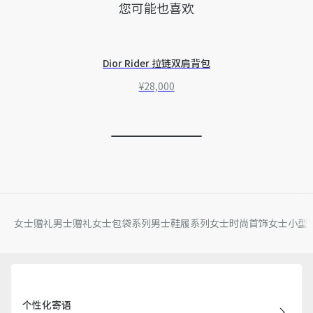
您可能也喜欢
Dior Rider 拉链双肩背包
¥28,000
女士赠礼
男士赠礼
女士包袋系列
男士鞋履系列
女士时尚首饰
女士小型
个性化寄语