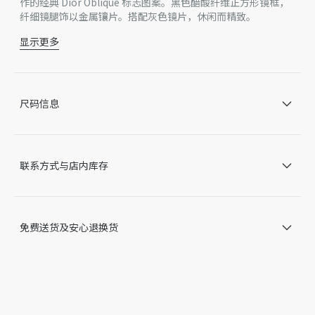
作的经典 Dior Oblique 标志图案。黑色醋酸纤维正方形镜框，
纤细镜腿饰以金属镶片。搭配灰色镜片，休闲而精致。
显示更多
黑色醋酸纤维镜框
灰色镜片
鼻梁架饰以 CD 标志
镜腿饰以银色饰面金属 Dior Oblique 标志图案
尺码信息
右侧镜腿内侧饰以 Dior 标志
UVA/UVB 防护
适合配备光学镜片
意大利制造
联系方式与店内库存
因技术局限、产品改良或生产批次等原因，网站中的信息可能存
在色差、尺码误差、成分含量误差或其他细节误差，网站展示的
产品图片可能与产品实际外观不一致，以产品实物为准。如有相
关问题，请致电迪奥客服中心。
免费送货及安心退换货